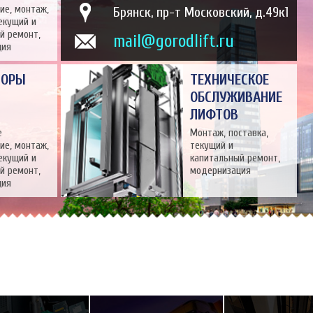
ие, монтаж,
Брянск, пр-т Московский, д.49к1
текущий и
й ремонт,
mail@gorodlift.ru
ция
ТОРЫ
ТЕХНИЧЕСКОЕ
ОБСЛУЖИВАНИЕ
ЛИФТОВ
е
Монтаж, поставка,
ие, монтаж,
текущий и
текущий и
капитальный ремонт,
й ремонт,
модернизация
ция