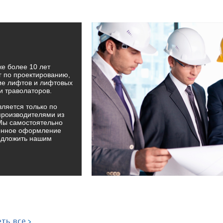
е более 10 лет
г по проектированию,
ие лифтов и лифтовых
и траволаторов.
ляется только по
производителями из
 Мы самостоятельно
женное оформление
редложить нашим
ть все